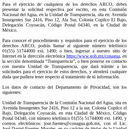
Para el ejercicio de cualquiera de los derechos ARCO, debes
presentar la solicitud respectiva por escrito, en esta Comisión
Nacional del Agua, en la Unidad de Transparencia, sita en: Avenida
Insurgentes Sur 2416, Piso 12, Ala Sur, Colonia Copilco El Bajo,
Delegación Coyoacán, Código Postal 04340, en la Ciudad de
México.
Para conocer el procedimiento y requisitos para el ejercicio de los
derechos ARCO, podrás llamar al siguiente número telefónico
01(55) 51744000 ext. 1490; o bien, ingresar a nuestro sitio de
Internet en la dirección electrónica
https://www.gob.mx/conagua
, en
la sección denominada “Transparencia”, o bien ponerse en contacto
con nuestra Unidad de Transparencia, que dará trámite a las
solicitudes para el ejercicio de estos derechos, y atenderá cualquier
duda que pudiera tener respecto al tratamiento de tú información.
Los datos de contacto del Departamento de Privacidad, son los
siguientes:
Unidad de Transparencia de la Comisión Nacional del Agua, sita en
Avenida Insurgentes Sur 2416, Piso 12 a la sur, Colonia Copilco el
Bajo, Delegación Coyoacán, en esta Ciudad de México, Código
Postal 04340, con número telefónico 01(55) 51744000 ext. 1490, y
correos electrónicos: jose.fuentes@conagua.gob.mx, con el Lic.
José Daniel Fuentes Morales, en su carácter de titular de la Unidad