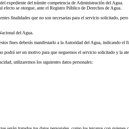
ón del expediente del trámite competencia de Administración del Agua.
 al efecto se otorgue, ante el Registro Público de Derechos de Agua.
entes finalidades que no son necesarias para el servicio solicitado, pero
 Nacional del Agua.
stos fines deberás manifestarlo a la Autoridad del Agua, indicando el fi
 no podrá ser un motivo para que neguemos el servicio solicitado y la a
vacidad, utilizaremos los siguientes datos personales:
ue serán tratados tus datos personales, como los terceros con quienes 