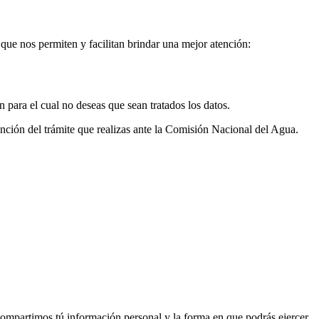
 que nos permiten y facilitan brindar una mejor atención:
n para el cual no deseas que sean tratados los datos.
tención del trámite que realizas ante la Comisión Nacional del Agua.
compartimos tú información personal y la forma en que podrás ejercer