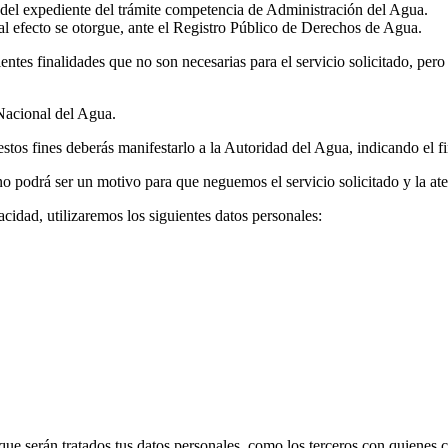
ón del expediente del trámite competencia de Administración del Agua.
 al efecto se otorgue, ante el Registro Público de Derechos de Agua.
entes finalidades que no son necesarias para el servicio solicitado, pero
 Nacional del Agua.
stos fines deberás manifestarlo a la Autoridad del Agua, indicando el fi
 no podrá ser un motivo para que neguemos el servicio solicitado y la a
vacidad, utilizaremos los siguientes datos personales:
ue serán tratados tus datos personales, como los terceros con quienes 