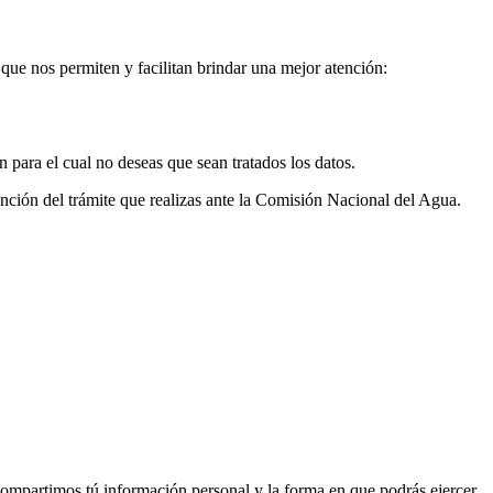
 que nos permiten y facilitan brindar una mejor atención:
n para el cual no deseas que sean tratados los datos.
tención del trámite que realizas ante la Comisión Nacional del Agua.
compartimos tú información personal y la forma en que podrás ejercer